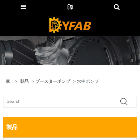
家
>
製品
>
ブースターポンプ
> 水中ポンプ
製品