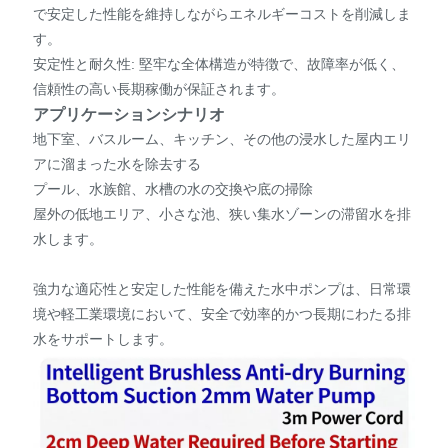
で安定した性能を維持しながらエネルギーコストを削減しま
す。
安定性と耐久性: 堅牢な全体構造が特徴で、故障率が低く、
信頼性の高い長期稼働が保証されます。
アプリケーションシナリオ
地下室、バスルーム、キッチン、その他の浸水した屋内エリ
アに溜まった水を除去する
プール、水族館、水槽の水の交換や底の掃除
屋外の低地エリア、小さな池、狭い集水ゾーンの滞留水を排
水します。
強力な適応性と安定した性能を備えた水中ポンプは、日常環
境や軽工業環境において、安全で効率的かつ長期にわたる排
水をサポートします。