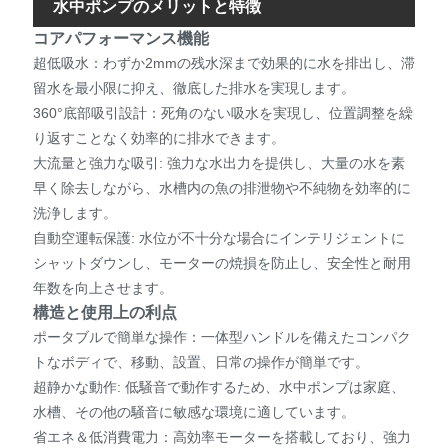
水中ポンプのメリットと特徴
コアパフォーマンス機能
超低吸水：わずか2mmの残水深まで効果的に水を排出し、滞
留水を最小限に抑え、徹底した排水を実現します。
360°底部吸引設計：死角のない吸水を実現し、位置調整を繰
り返すことなく効率的に排水できます。
大流量と強力な吸引: 強力な水出力を提供し、大量の水を素
早く除去しながら、水槽内の魚の排泄物や不純物を効率的に
洗浄します。
自動空運転保護: 水位が不十分な場合にインテリジェントに
シャットダウンし、モーターの焼損を防止し、安全性と耐用
年数を向上させます。
構造と使用上の利点
ポータブルで簡単な操作：一体型ハンドルを備えたコンパク
トなボディで、移動、設置、日常の操作が簡単です。
超静かな動作: 低騒音で動作するため、水中ポンプは家庭、
水槽、その他の騒音に敏感な環境に適しています。
省エネ＆低消費電力：高効率モーターを搭載しており、強力