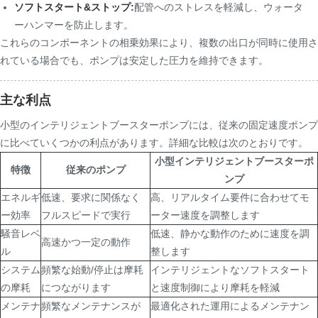
ソフトスタート&ストップ:
配管へのストレスを軽減し、ウォータ
ーハンマーを防止します。
これらのコンポーネントの相乗効果により、複数の出口が同時に使用さ
れている場合でも、ポンプは安定した圧力を維持できます。
主な利点
小型のインテリジェントブースターポンプには、従来の固定速度ポンプ
に比べていくつかの利点があります。詳細な比較は次のとおりです。
小型インテリジェントブースターポ
特徴
従来のポンプ
ンプ
エネルギ
低速、要求に関係なく
高、リアルタイム要件に合わせてモ
ー効率
フルスピードで実行
ーター速度を調整します
騒音レベ
低速、静かな動作のために速度を調
高速かつ一定の動作
ル
整します
システム
頻繁な始動/停止は摩耗
インテリジェントなソフトスタート
の摩耗
につながります
と速度制御により摩耗を軽減
メンテナ
頻繁なメンテナンスが
最適化された運用によるメンテナン