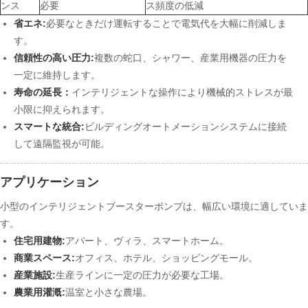
ンス
必要
ス頻度の低減
省エネ:
必要なときだけ運転することで電気代を大幅に削減しま
す。
信頼性の高い圧力:
複数の蛇口、シャワー、産業用機器の圧力を
一定に維持します。
寿命の延長：
インテリジェントな操作により機械的ストレスが最
小限に抑えられます。
スマートな統合:
ビルディングオートメーションシステムに接続
して遠隔監視が可能。
アプリケーション
小型のインテリジェントブースターポンプは、幅広い環境に適していま
す。
住宅用建物:
アパート、ヴィラ、スマートホーム。
商業スペース:
オフィス、ホテル、ショッピングモール。
産業施設:
生産ラインに一定の圧力が必要な工場。
農業用灌漑:
温室と小さな農場。