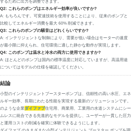
するために出力を調整できます。
Q2: これらのポンプはエネルギー効率が良いですか?
A: もちろんです。可変速技術を使用することにより、従来のポンプと
比較してエネルギー消費を最大 60% 削減できます。
Q3: これらのポンプの騒音はどれくらいですか?
A: インテリジェントな制御により、需要が低い場合はモーターの速度
が最小限に抑えられ、住宅環境に適した静かな動作が実現します。
Q4: このポンプは温水と冷水の両方に使用できますか?
A: ほとんどのポンプは国内の標準温度に対応していますが、高温用途
についてはモデルの仕様を確認してください。
結論
小型のインテリジェントブースターポンプは、信頼性の高い水圧、エネ
ルギー効率、長期にわたる性能を実現する最新のソリューションです。
のような企業
ダイファブ
住宅用、商業用、工業用の水道システムにシー
ムレスに統合できる先進的なモデルを提供し、ユーザーが一貫した圧力
と運用コストの削減を確実に体験できるようにします。
ダイファブ のさまざまな小型インテリジェント ブースター ポンプを調