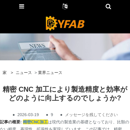
家
>
ニュース
>
業界ニュース
精密 CNC 加工により製造精度と効率が
どのように向上するのでしょうか?
●
2026-03-19
●
9
●
メッセージを残してください
記事の概要:
精密CNC加工
は現代の製造業の基礎となっており、比類の
ない精度、再現性、拡張性を実現しています。この記事では、精密